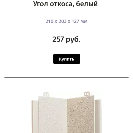
Угол откоса, белый
210 х 203 х 127 мм
257
руб.
Купить