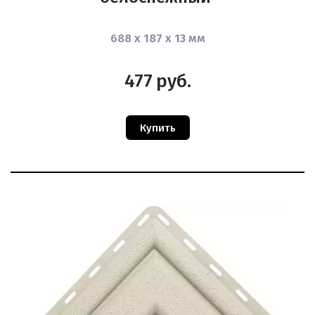
688 х 187 х 13 мм
477
руб.
Купить