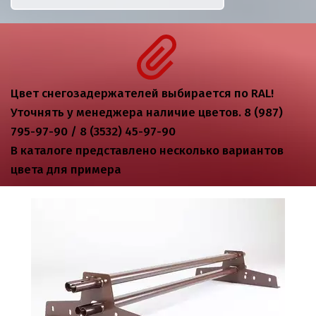
Цвет снегозадержателей выбирается по RAL! 
Уточнять у менеджера наличие цветов. 8 (987) 
795-97-90 / 8 (3532) 45-97-90
В каталоге представлено несколько вариантов 
цвета для примера